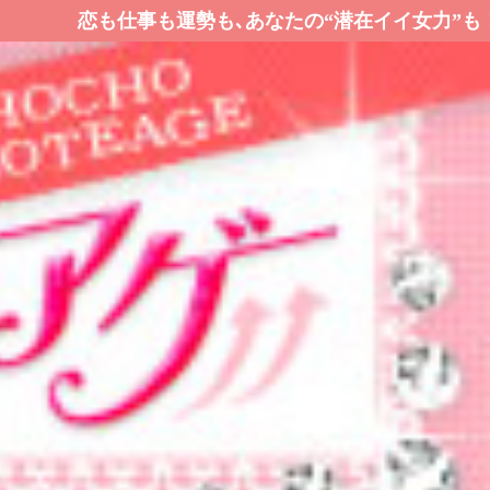
事も運勢も､あなたの“潜在イイ女力”も！ ここらで一発