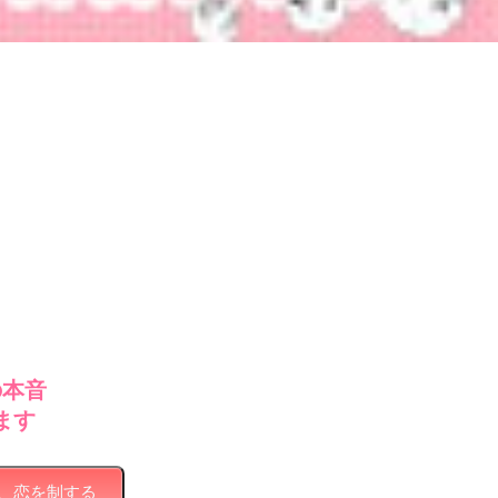
の本音
ます